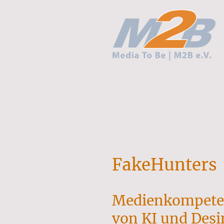
FakeHunters
Medienkompeten
von KI und Des