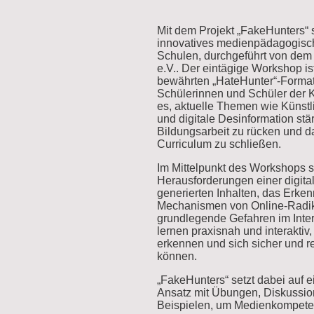
Mit dem Projekt „FakeHunters“ s
innovatives medienpädagogisc
Schulen, durchgeführt von de
e.V.. Der eintägige Workshop i
bewährten „HateHunter“-Formats
Schülerinnen und Schüler der Kl
es, aktuelle Themen wie Künstl
und digitale Desinformation stä
Bildungsarbeit zu rücken und d
Curriculum zu schließen.
Im Mittelpunkt des Workshops s
Herausforderungen einer digita
generierten Inhalten, das Erke
Mechanismen von Online-Radik
grundlegende Gefahren im Inte
lernen praxisnah und interaktiv
erkennen und sich sicher und r
können.
„FakeHunters“ setzt dabei auf 
Ansatz mit Übungen, Diskussi
Beispielen, um Medienkompeten