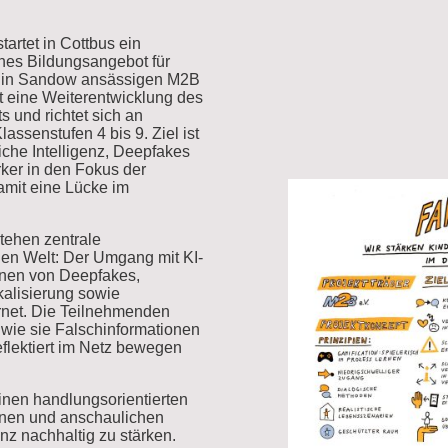
tartet in Cottbus ein
hes Bildungsangebot für
m in Sandow ansässigen M2B
st eine Weiterentwicklung des
 und richtet sich an
assenstufen 4 bis 9. Ziel ist
iche Intelligenz, Deepfakes
rker in den Fokus der
amit eine Lücke im
tehen zentrale
len Welt: Der Umgang mit KI-
nnen von Deepfakes,
alisierung sowie
rnet. Die Teilnehmenden
, wie sie Falschinformationen
eflektiert im Netz bewegen
einen handlungsorientierten
onen und anschaulichen
z nachhaltig zu stärken.