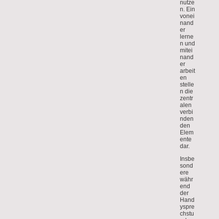
nutze
n. Ein
vonei
nand
er
lerne
n und
mitei
nand
er
arbeit
en
stelle
n die
zentr
alen
verbi
nden
den
Elem
ente
dar.
Insbe
sond
ere
währ
end
der
Hand
yspre
chstu