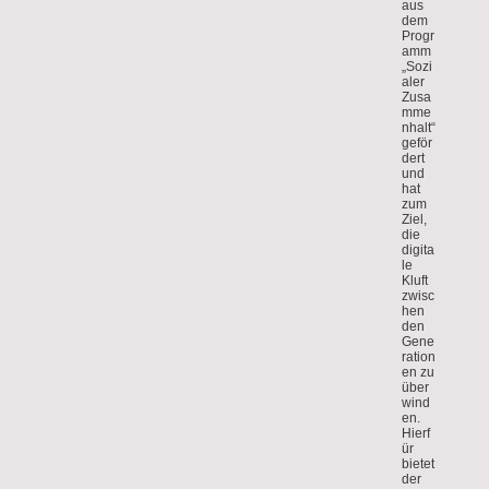
aus
dem
Progr
amm
„Sozi
aler
Zusa
mme
nhalt“
geför
dert
und
hat
zum
Ziel,
die
digita
le
Kluft
zwisc
hen
den
Gene
ration
en zu
über
wind
en.
Hierf
ür
bietet
der