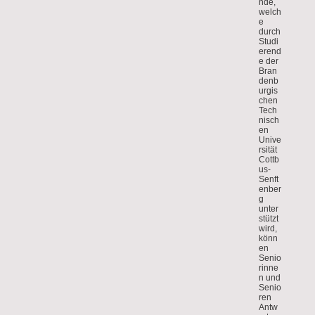
nde,
welch
e
durch
Studi
erend
e der
Bran
denb
urgis
chen
Tech
nisch
en
Unive
rsität
Cottb
us-
Senft
enber
g
unter
stützt
wird,
könn
en
Senio
rinne
n und
Senio
ren
Antw