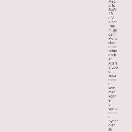
Medi
a To
Be|M
2B
e.V.
einen
Rau
m, an
dem
Mens
chen
unter
schie
dlich
er
Alters
grupp
en
zusa
mme
n
kom
men
könn
en
um
vorha
nden
e
Syner
gien
zu