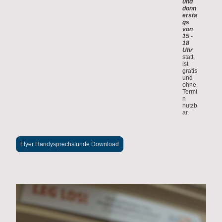
und
donn
ersta
gs
von
15 -
18
Uhr
statt,
ist
gratis
und
ohne
Termi
n
nutzb
ar.
Flyer Handysprechstunde Download