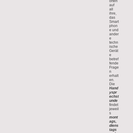
orten
auf
all
ihre,
das
Smart
phon
e und
ander
e
techn
ische
Gerät
e
betref
fende
Frage
n
erhalt
en.
Die
Hand
yspr
echst
unde
findet
jeweil
s
mont
ags,
diens
tags